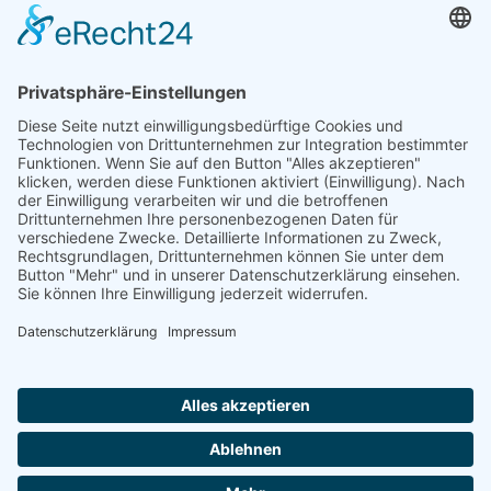
Home
Über Trewitax
Referenzen
Leistungen
Karriere
Nachhaltigkeitsservice
Magazin
Nachhaltigkeitsservice
Kontakt
Datenschutz
Impressum
Datenupload
© 2026 Trewitax. Alle Rechte vorbehalten.
leidenschaftlich maßgeschneidert vernetzt