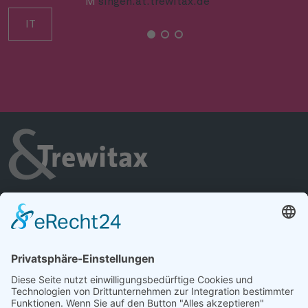
M
singen.at.trewitax.de
IT
Home
Über Trewitax
Referenzen
Leistungen
Karriere
Nachhaltigkeitsservice
Magazin