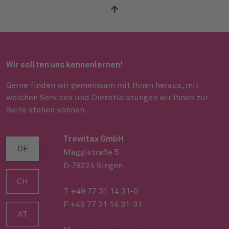
Wir sollten uns kennenlernen!
Gerne finden wir gemeinsam mit Ihnen heraus, mit
welchen Services und Dienstleistungen wir Ihnen zur
Seite stehen können.
Trewitax GmbH
T
DE
Maggistraße 5
B
D-78224 Singen
D
CH
T +49 77 31 14 31-0
T
F +49 77 31 14 31-31
F
AT